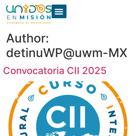
Author:
detinuWP@uwm-MX
Convocatoria CII 2025